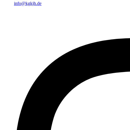
info@kgkjh.de