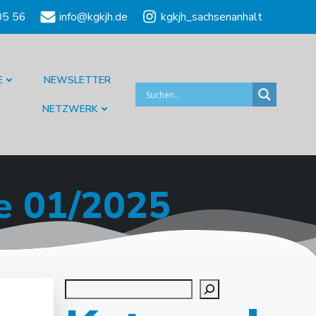
05 56
info@kgkjh.de
kgkjh_sachsenanhalt
E
NEWSLETTER
NETZWERK
e 01/2025
Suchen