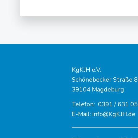
Post
navigation
KgKJH e.V.
Schönebecker Straße 
39104 Magdeburg
Telefon:
0391 / 631 05
E-Mail:
info@KgKJH.de