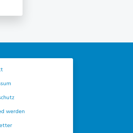
kt
ssum
schutz
ied werden
etter