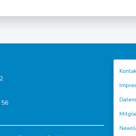
Post
navigation
Konta
82
Impre
Daten
 56
Mitgl
Newsl