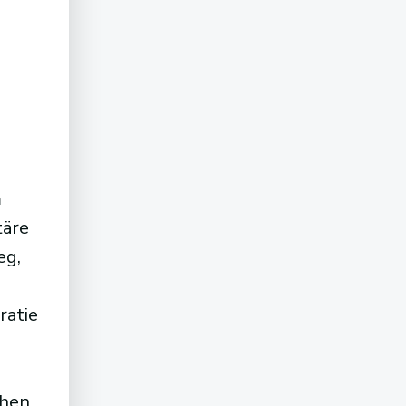
m
täre
eg,
ratie
chen