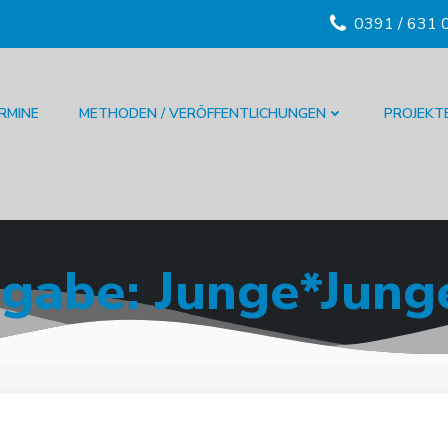
0391 / 631 
RMINE
METHODEN / VERÖFFENTLICHUNGEN
PROJEKT
gabe: Junge*Jung