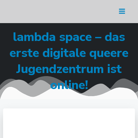
Zum
Inhalt
springen
lambda space – das
erste digitale queere
Jugendzentrum ist
online!