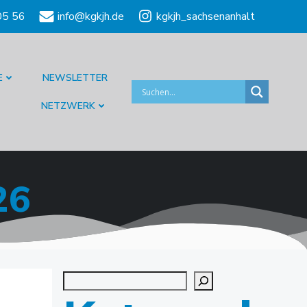
05 56
info@kgkjh.de
kgkjh_sachsenanhalt
E
NEWSLETTER
NETZWERK
26
Suchen