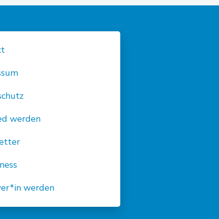
kt
ssum
schutz
ied werden
etter
ness
wer*in werden