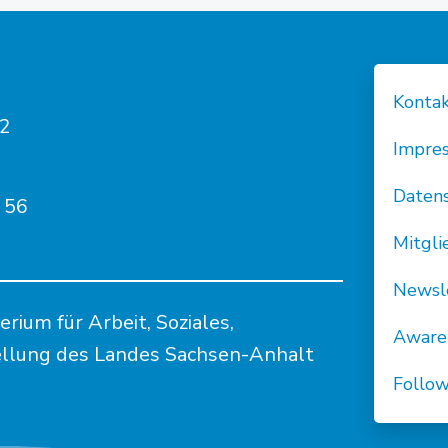
Konta
82
Impre
Daten
 56
Mitgl
Newsl
ium für Arbeit, Soziales,
Aware
ellung des Landes Sachsen-Anhalt
Follo