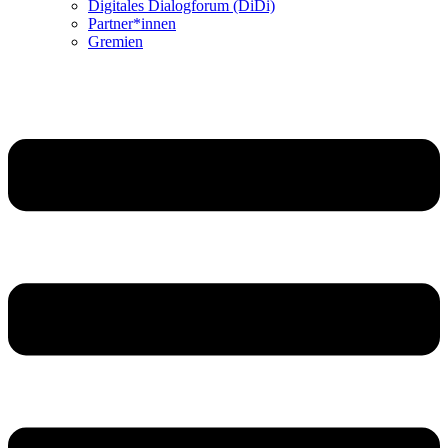
Digitales Dialogforum (DiDi)
Partner*innen
Gremien