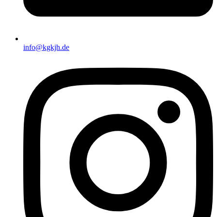
info@kgkjh.de