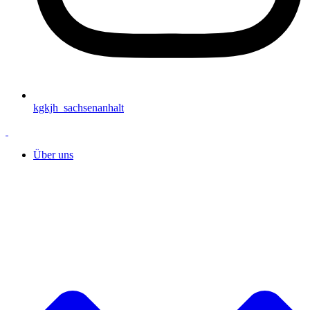
kgkjh_sachsenanhalt
Über uns