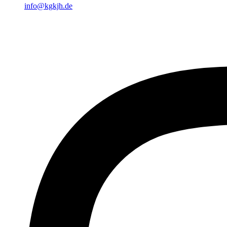
info@kgkjh.de