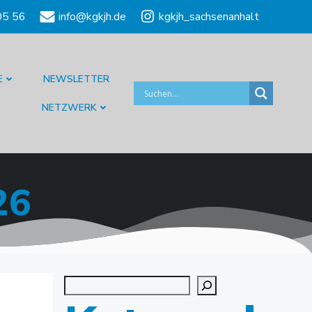
05 56
info@kgkjh.de
kgkjh_sachsenanhalt
E
NEWSLETTER
NETZWERK
26
Suchen