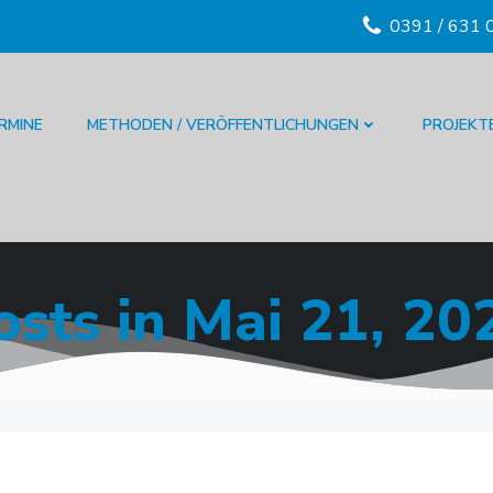
0391 / 631 
RMINE
METHODEN / VERÖFFENTLICHUNGEN
PROJEKT
osts in Mai 21, 20