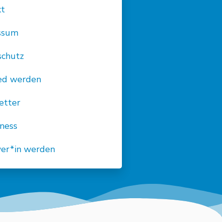
kt
ssum
schutz
ied werden
etter
ness
wer*in werden