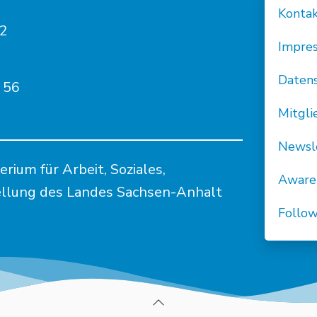
Konta
82
Impre
Daten
 56
Mitgl
Newsl
ium für Arbeit, Soziales,
Aware
ellung des Landes Sachsen-Anhalt
Follo