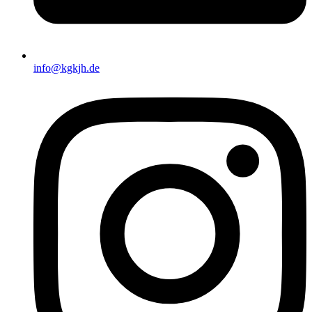
info@kgkjh.de