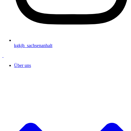
kgkjh_sachsenanhalt
Über uns