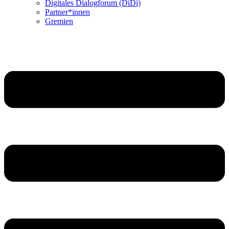
Digitales Dialogforum (DiDi)
Partner*innen
Gremien