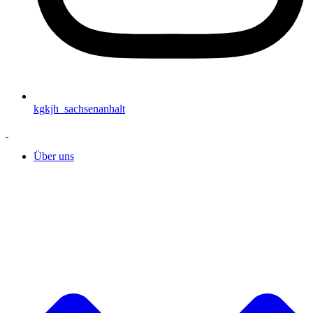
kgkjh_sachsenanhalt
Über uns