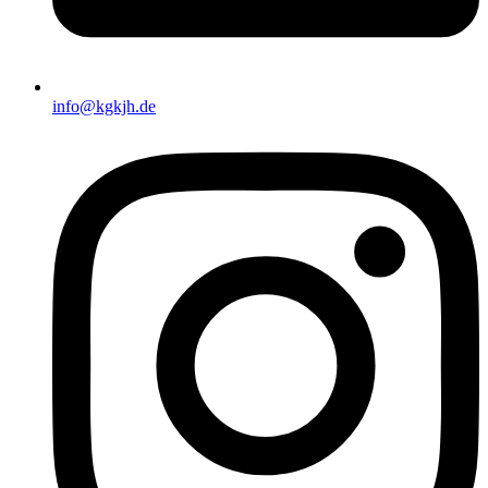
info@kgkjh.de