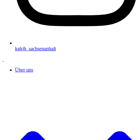
kgkjh_sachsenanhalt
Über uns