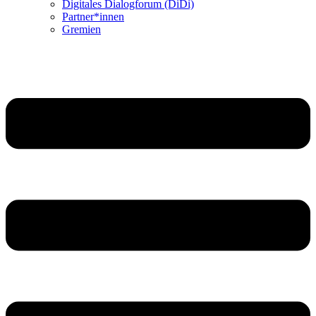
Digitales Dialogforum (DiDi)
Partner*innen
Gremien