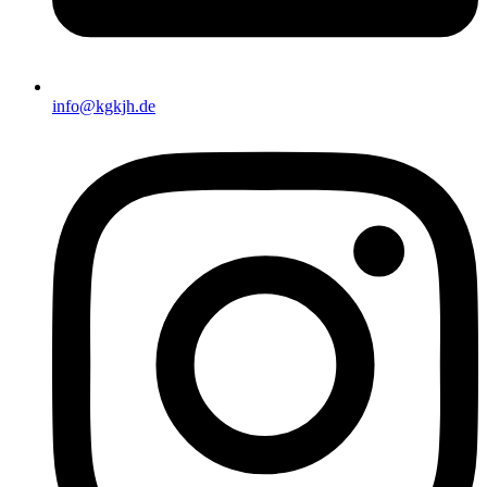
info@kgkjh.de