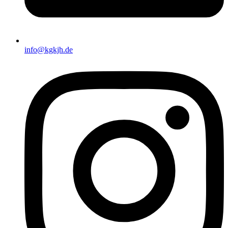
info@kgkjh.de