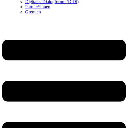
Digitales Dialogforum (DiDi)
Partner*innen
Gremien