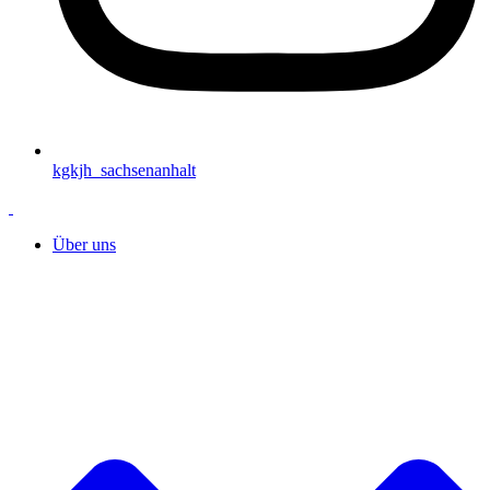
kgkjh_sachsenanhalt
Über uns