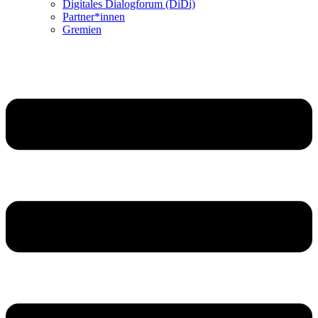
Digitales Dialogforum (DiDi)
Partner*innen
Gremien