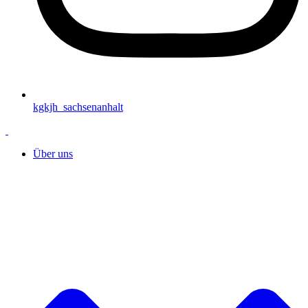
kgkjh_sachsenanhalt
Über uns