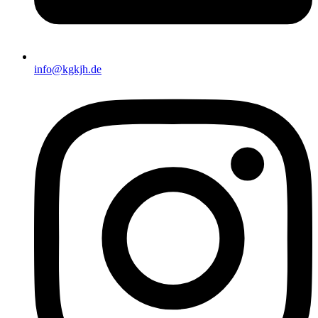
info@kgkjh.de