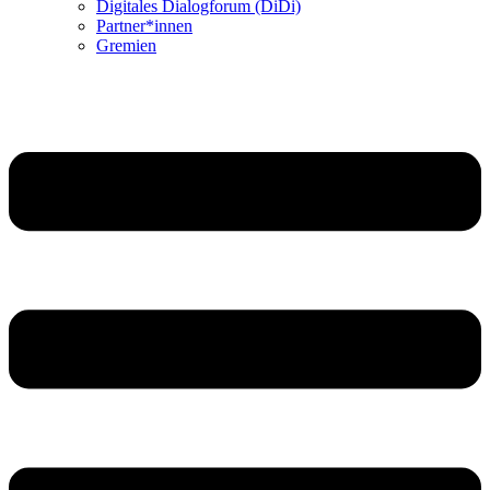
Digitales Dialogforum (DiDi)
Partner*innen
Gremien