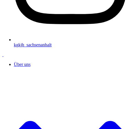
kgkjh_sachsenanhalt
Über uns