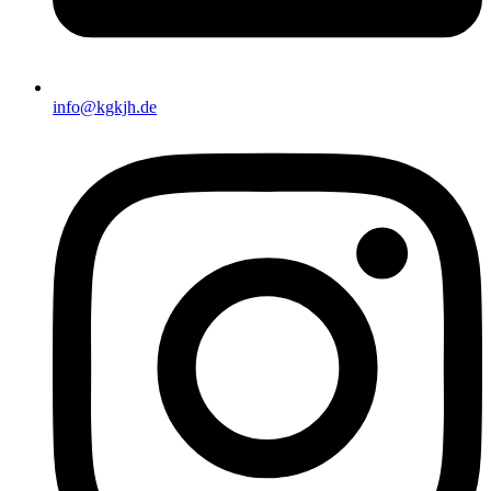
info@kgkjh.de